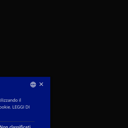
×
ilizzando il
ITALIAN
ookie.
LEGGI DI
ENGLISH
FRENCH
Non classificati