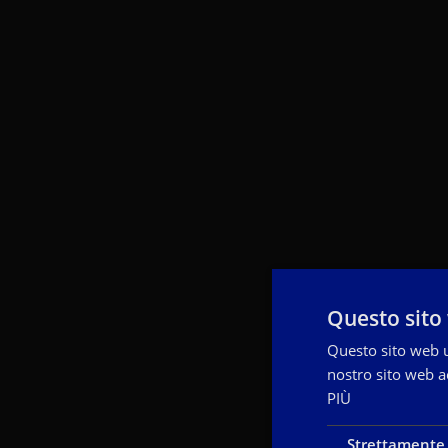
Questo sito 
Questo sito web ut
nostro sito web ac
PIÙ
Strettamente