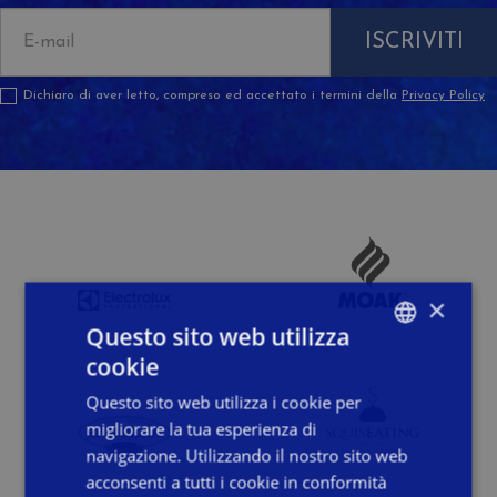
ISCRIVITI
Dichiaro di aver letto, compreso ed accettato i termini della
Privacy Policy
×
Questo sito web utilizza
cookie
ITALIAN
Questo sito web utilizza i cookie per
ENGLISH
migliorare la tua esperienza di
FRENCH
navigazione. Utilizzando il nostro sito web
acconsenti a tutti i cookie in conformità