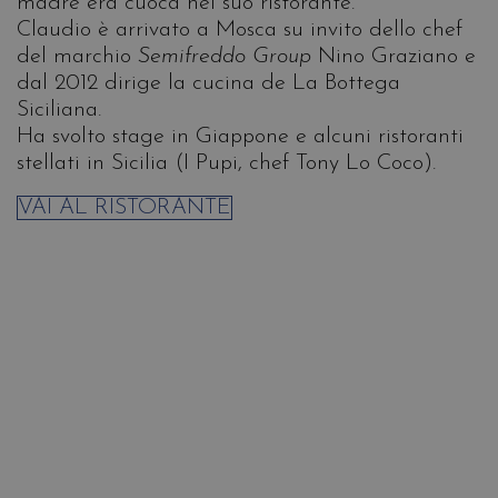
madre era cuoca nel suo ristorante.
Claudio è arrivato a Mosca su invito dello chef
del marchio
Semifreddo Group
Nino Graziano e
dal 2012 dirige la cucina de La Bottega
Siciliana.
Ha svolto stage in Giappone e alcuni ristoranti
stellati in Sicilia (I Pupi, chef Tony Lo Coco).
VAI AL RISTORANTE