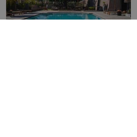
PRENOTA
Relais San Giuliano
Relais de Charme, partner FAI
Viagrande, CT