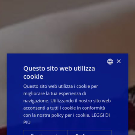
×
Questo sito web utilizza
cookie
ITALIAN
Questo sito web utilizza i cookie per
ENGLISH
migliorare la tua esperienza di
FRENCH
navigazione. Utilizzando il nostro sito web
acconsenti a tutti i cookie in conformità
con la nostra policy per i cookie.
LEGGI DI
PIÙ