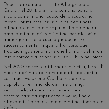
Dopo il diploma all'Istituto Alberghiero di
Cefalù nel 2014, premiato con una borsa di
studio come miglior cuoco della scuola, ho
mosso i primi passi nelle cucine degli hotel,
affinando tecnica e disciplina. Il desiderio di
ampliare i miei orizzonti mi ha portato poi a
immergermi nella cucina giapponese e,
successivamente, in quella francese, due
tradizioni gastronomiche che hanno ridefinito il
mio approccio ai sapori e all'equilibrio nei piatti.
Nel 2020 ho scelto di tornare in Sicilia, terra di
materia prima straordinaria e di tradizioni in
continua evoluzione. Qui ho iniziato ad
approfondire il mondo del fine dining,
viaggiando, studiando e lasciandomi
contaminare da esperienze diverse, fino a
ritrovare il filo conduttore che mi ha riportato a
Cefalù.