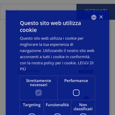
ISCRIVITI
×
Questo sito web utilizza
Dichiaro di aver letto, compreso ed accettato i termini della
Privacy Policy
cookie
ITALIAN
Questo sito web utilizza i cookie per
ENGLISH
migliorare la tua esperienza di
FRENCH
navigazione. Utilizzando il nostro sito web
acconsenti a tutti i cookie in conformità
con la nostra policy per i cookie.
LEGGI DI
PIÙ
Strettamente
Performance
necessari
Targeting
Funzionalità
Non
classificati