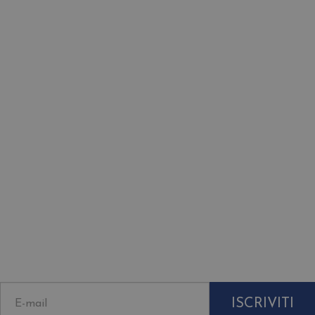
Newsletter
Iscriviti alla Newsletter de La Sicilia di
Ulisse per ricevere informazioni, novità e
proposte a te riservate.
ISCRIVITI