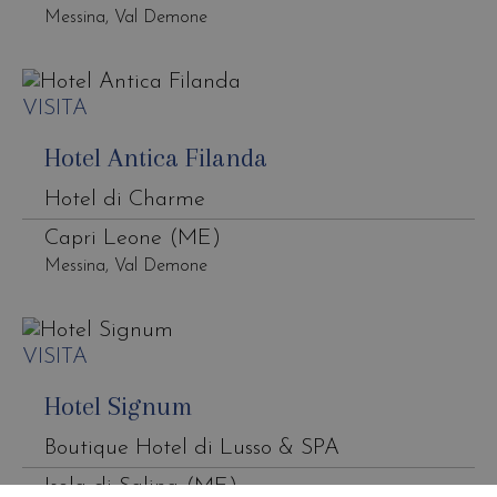
Messina, Val Demone
VISITA
Hotel Antica Filanda
Hotel di Charme
Capri Leone (ME)
Messina, Val Demone
VISITA
Hotel Signum
Boutique Hotel di Lusso & SPA
Isola di Salina (ME)