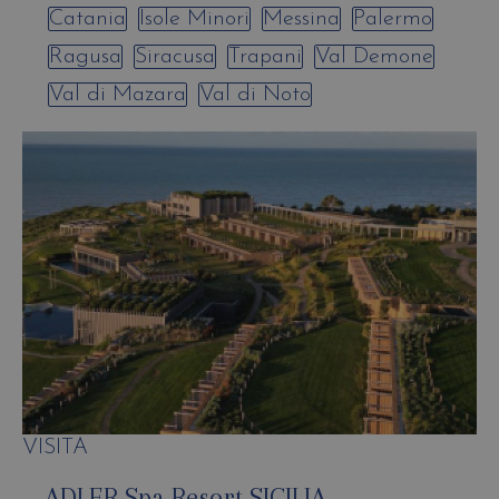
Catania
Isole Minori
Messina
Palermo
Ragusa
Siracusa
Trapani
Val Demone
Val di Mazara
Val di Noto
VISITA
ADLER Spa Resort SICILIA