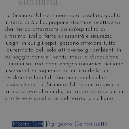
siciliana
La Sicilia di Ulisse, sinonimo di assoluta qualità
in terra di Sicilia, propone strutture ricettive di
charme caratterizzate da un'ospitalità di
altissimo livello, fatta di serenità e sicurezza,
luoghi in cui gli ospiti possano ritrovare tutta
l'autenticità dell'isola attraverso gli ambienti in
cui soggiornano e i servizi messi a disposizione.
L'immensa tradizione enogastronomica siciliana
insieme all'accoglienza autentica delle sue
residenze e hotel di charme è quello che
l'associazione La Sicilia di Ulisse contribuisce a
far conoscere al mondo, portando sempre più in
alto le vere eccellenze del territorio siciliano.
Mostra Tutti
Agrigento
Caltanissetta