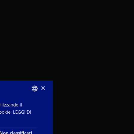
×
ilizzando il
ITALIAN
ookie.
LEGGI DI
ENGLISH
FRENCH
Non classificati