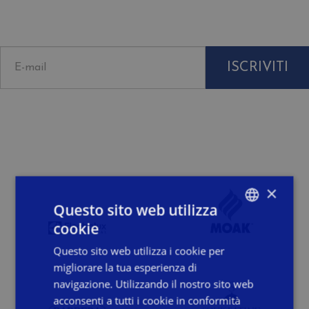
Ulisse per ricevere informazioni, novità e
proposte a te riservate.
ISCRIVITI
Dichiaro di aver letto, compreso ed accettato i termini della
Privacy Policy
×
Questo sito web utilizza
cookie
ITALIAN
Questo sito web utilizza i cookie per
ENGLISH
migliorare la tua esperienza di
FRENCH
navigazione. Utilizzando il nostro sito web
acconsenti a tutti i cookie in conformità